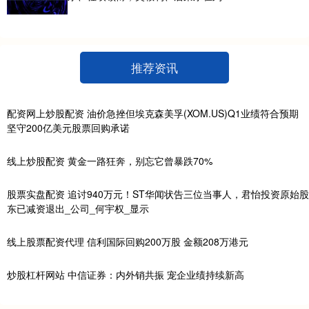
推荐资讯
配资网上炒股配资 油价急挫但埃克森美孚(XOM.US)Q1业绩符合预期
坚守200亿美元股票回购承诺
线上炒股配资 黄金一路狂奔，别忘它曾暴跌70%
股票实盘配资 追讨940万元！ST华闻状告三位当事人，君怡投资原始股
东已减资退出_公司_何宇权_显示
线上股票配资代理 信利国际回购200万股 金额208万港元
炒股杠杆网站 中信证券：内外销共振 宠企业绩持续新高