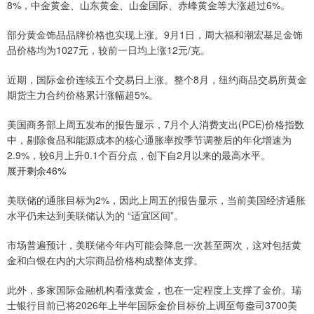
8%，中金黄金、山东黄金、山金国际、赤峰黄金等大涨超过6%。
部分黄金饰品品牌价格也实现上涨。9月1日，周大福和潮宏基足金饰
品价格均为1027元，较前一日均上涨12元/克。
近期，国际金价连续五个交易日上涨。整个8月，纽约商品交易所黄金
期货主力合约价格累计涨幅超5%。
美国商务部上周五发布的报告显示，7月个人消费支出(PCE)价格指数
中，剔除食品和能源成本的核心通胀率按季节调整后的年化增速为
2.9%，较6月上升0.1个百分点，创下自2月以来的最高水平。
展开剩余46%
美联储的通胀目标为2%，因此上周五的报告显示，当前美国经济通胀
水平仍未达到美联储认为的 “适宜区间”。
市场普遍预计，美联储今年内可能会降息一次甚至两次，这对包括黄
金和白银在内的大宗商品价格构成整体支撑。
此外，多家国际金融机构看涨黄金，也在一定程度上支撑了金价。瑞
士银行目前已将2026年上半年国际金价目标价上调至每盎司3700美