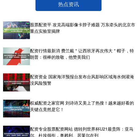
热点资讯
股票配资平 攻克高端影像卡脖子难题 万东牵头的北京市
重点实验室揭牌
配资行情最新消 费兰戴＂让西班牙再次伟大＂帽子，特
朗普：很棒的致敬，他赞美我们
配资资金 国家海洋预报台发布台风影响区域海水倒灌淹
没风险预警
权威配资之家官网 刘诗诗又美上了热搜！越来越好看的
关键点竟然是它！
配资专业股票配资网站 德转列世界杯U21最贵阵：亚马
尔、杜埃领衔，奥赖利、居莱尔在列